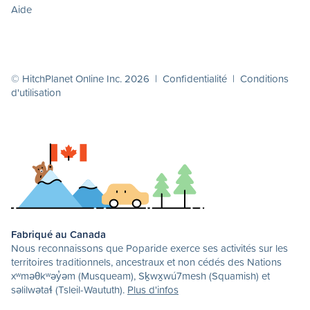
Aide
© HitchPlanet Online Inc. 2026 |
Confidentialité
|
Conditions
d'utilisation
Fabriqué au Canada
Nous reconnaissons que Poparide exerce ses activités sur les
territoires traditionnels, ancestraux et non cédés des Nations
xʷməθkʷəy̓əm (Musqueam), Sḵwx̱wú7mesh (Squamish) et
səlilwətaɬ (Tsleil-Waututh).
Plus d'infos