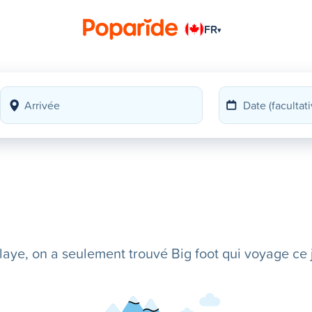
FR
▾
ye, on a seulement trouvé Big foot qui voyage ce j