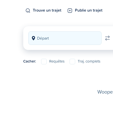
Trouve un trajet
Publie un trajet
Cacher:
Requêtes
Traj. complets
Woopela