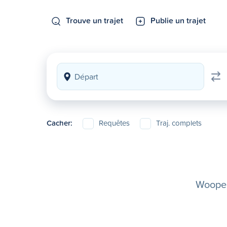
Trouve un trajet
Publie un trajet
Cacher:
Requêtes
Traj. complets
Woopela