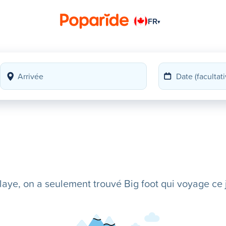
FR
▾
ye, on a seulement trouvé Big foot qui voyage ce j