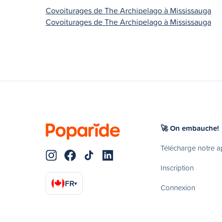
Covoiturages de The Archipelago à Mississauga
Covoiturages de The Archipelago à Mississauga
🚀 On embauche!
Télécharge notre 
Inscription
FR
▾
Connexion