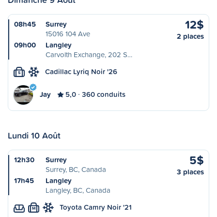
12$
08h45
Surrey
15016 104 Ave
2 places
09h00
Langley
Carvolth Exchange, 202 S…
Cadillac Lyriq Noir '26
S
Jay
5,0
360 conduits
Lundi 10 Août
5$
12h30
Surrey
Surrey, BC, Canada
3 places
17h45
Langley
Langley, BC, Canada
Toyota Camry Noir '21
M