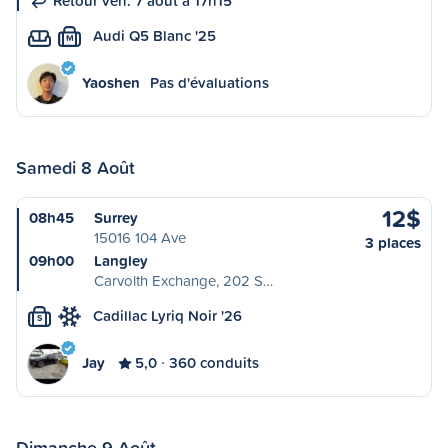
Retour ven. 7 août à 17h15
Audi Q5 Blanc '25
M
Yaoshen
Pas d'évaluations
Samedi 8 Août
12$
08h45
Surrey
15016 104 Ave
3 places
09h00
Langley
Carvolth Exchange, 202 S…
Cadillac Lyriq Noir '26
S
Jay
5,0
360 conduits
Dimanche 9 Août