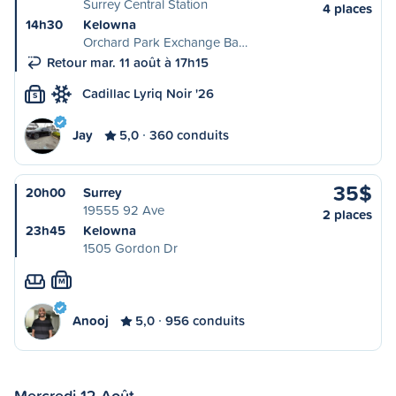
Surrey Central Station
4 places
14h30
Kelowna
Orchard Park Exchange Ba…
Retour mar. 11 août à 17h15
Cadillac Lyriq Noir '26
S
Jay
5,0
360 conduits
35$
20h00
Surrey
19555 92 Ave
2 places
23h45
Kelowna
1505 Gordon Dr
M
Anooj
5,0
956 conduits
Mercredi 12 Août