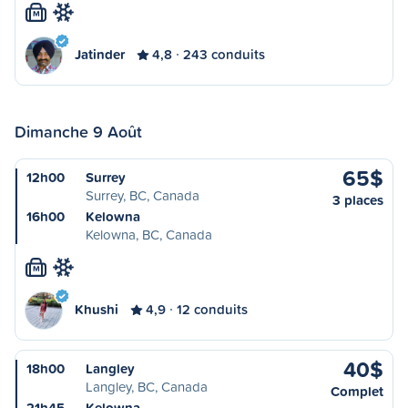
M
Jatinder
4,8
243 conduits
Dimanche 9 Août
65$
12h00
Surrey
Surrey, BC, Canada
3 places
16h00
Kelowna
Kelowna, BC, Canada
M
Khushi
4,9
12 conduits
40$
18h00
Langley
Langley, BC, Canada
Complet
21h45
Kelowna