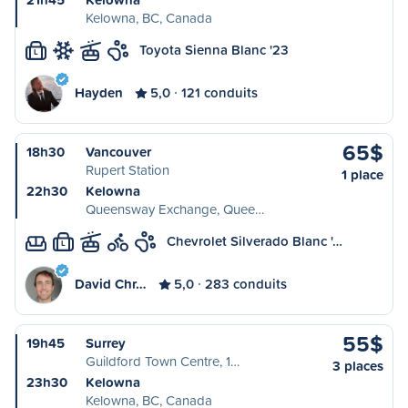
Kelowna, BC, Canada
Toyota Sienna Blanc '23
L
Hayden
5,0
121 conduits
65$
18h30
Vancouver
Rupert Station
1 place
22h30
Kelowna
Queensway Exchange, Quee…
Chevrolet Silverado Blanc '…
L
David Chr…
5,0
283 conduits
55$
19h45
Surrey
Guildford Town Centre, 1…
3 places
23h30
Kelowna
Kelowna, BC, Canada