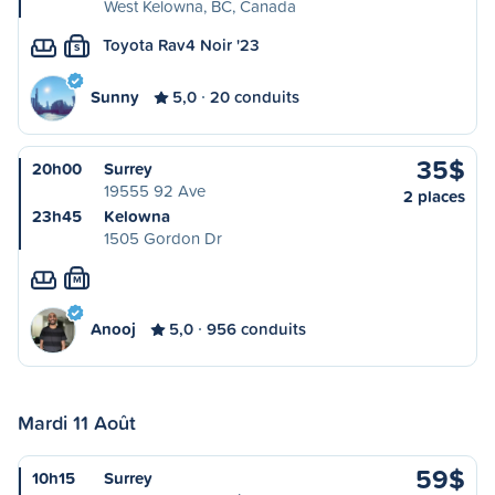
West Kelowna, BC, Canada
Toyota Rav4 Noir '23
S
Sunny
5,0
20 conduits
35$
20h00
Surrey
19555 92 Ave
2 places
23h45
Kelowna
1505 Gordon Dr
M
Anooj
5,0
956 conduits
Mardi 11 Août
59$
10h15
Surrey