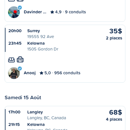
Davinder …
4,9
9 conduits
35$
20h00
Surrey
19555 92 Ave
2 places
23h45
Kelowna
1505 Gordon Dr
M
Anooj
5,0
956 conduits
Samedi 15 Août
68$
17h00
Langley
Langley, BC, Canada
4 places
21h15
Kelowna