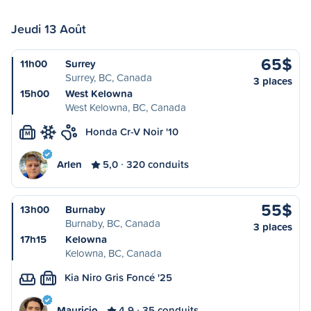
Jeudi 13 Août
65$
11h00
Surrey
Surrey, BC, Canada
3 places
15h00
West Kelowna
West Kelowna, BC, Canada
Honda Cr-V Noir '10
M
Arlen
5,0
320 conduits
55$
13h00
Burnaby
Burnaby, BC, Canada
3 places
17h15
Kelowna
Kelowna, BC, Canada
Kia Niro Gris Foncé '25
M
Mauricio
4,9
35 conduits