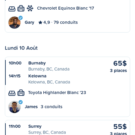
Chevrolet Equinox Blanc '17
M
Gary
4,9
79 conduits
Lundi 10 Août
65$
10h00
Burnaby
Burnaby, BC, Canada
3 places
14h15
Kelowna
Kelowna, BC, Canada
Toyota Highlander Blanc '23
M
James
3 conduits
55$
11h00
Surrey
Surrey, BC, Canada
3 places