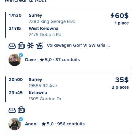
60$
17h30
Surrey
7380 King George Blvd
1 place
21h15
West Kelowna
2475 Dobbin Rd
Volkswagen Golf VI SW Gris …
M
Dave
5,0
87 conduits
35$
20h00
Surrey
19555 92 Ave
2 places
23h45
Kelowna
1505 Gordon Dr
M
Anooj
5,0
956 conduits