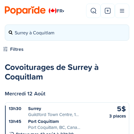
FR
▾
Surrey à Coquitlam
Filtres
Covoiturages de Surrey à
Coquitlam
Mercredi 12 Août
5$
13h30
Surrey
Guildford Town Centre, 1…
3 places
13h45
Port Coquitlam
Port Coquitlam, BC, Cana…