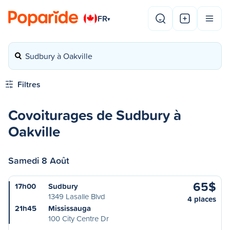
FR
▾
Sudbury à Oakville
Filtres
Covoiturages de Sudbury à
Oakville
Samedi 8 Août
65$
17h00
Sudbury
1349 Lasalle Blvd
4 places
21h45
Mississauga
100 City Centre Dr