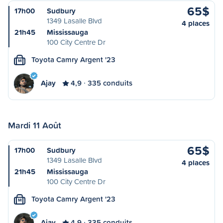
65$
17h00
Sudbury
1349 Lasalle Blvd
4 places
21h45
Mississauga
100 City Centre Dr
Toyota Camry Argent '23
M
Ajay
4,9
335 conduits
Mardi 11 Août
65$
17h00
Sudbury
1349 Lasalle Blvd
4 places
21h45
Mississauga
100 City Centre Dr
Toyota Camry Argent '23
M
Ajay
4,9
335 conduits