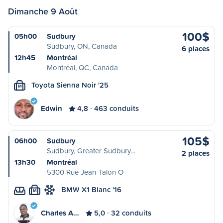
Dimanche 9 Août
100$
05h00
Sudbury
Sudbury, ON, Canada
6 places
12h45
Montréal
Montréal, QC, Canada
Toyota Sienna Noir '25
M
Edwin
4,8
463 conduits
105$
06h00
Sudbury
Sudbury, Greater Sudbury…
2 places
13h30
Montréal
5300 Rue Jean-Talon O
BMW X1 Blanc '16
M
Charles A…
5,0
32 conduits