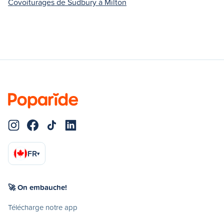
Covoiturages de Sudbury à Milton
FR
▾
🚀 On embauche!
Télécharge notre app