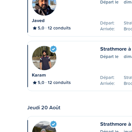
Départ le
dim
Javed
Départ:
Stra
5,0
12 conduits
Arrivée:
Bro
Strathmore à
Départ le
dim
Karam
Départ:
Stra
5,0
12 conduits
Arrivée:
Bro
Jeudi 20 Août
Strathmore à
Départ le
jeu