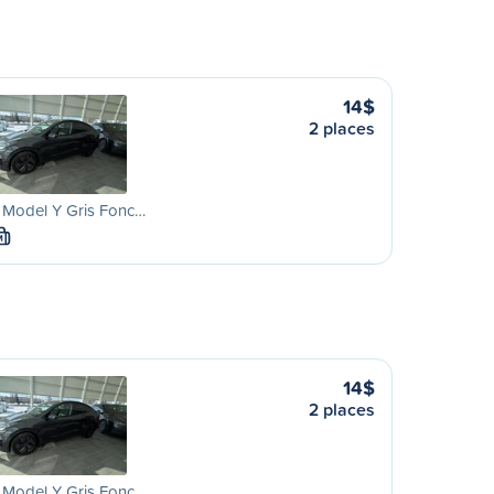
14$
2 places
 Model Y Gris Fonc…
M
14$
2 places
 Model Y Gris Fonc…