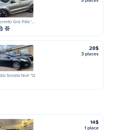
5 places
orento Gris Pâle '…
M
28$
3 places
ai Sonata Noir '12
14$
1 place