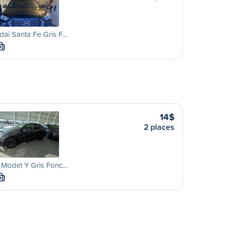
ai Santa Fe Gris F…
M
14$
2 places
 Model Y Gris Fonc…
M