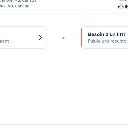
thmore, AB, Canada
oks, AB, Canada
Besoin d'un lift?
ou
ement
Publie une requête p