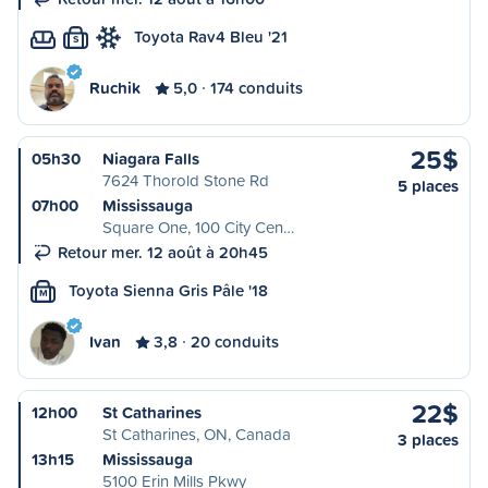
Toyota Rav4 Bleu '21
S
Ruchik
5,0
174 conduits
25$
05h30
Niagara Falls
7624 Thorold Stone Rd
5 places
07h00
Mississauga
Square One, 100 City Cen…
Retour mer. 12 août à 20h45
Toyota Sienna Gris Pâle '18
M
Ivan
3,8
20 conduits
22$
12h00
St Catharines
St Catharines, ON, Canada
3 places
13h15
Mississauga
5100 Erin Mills Pkwy