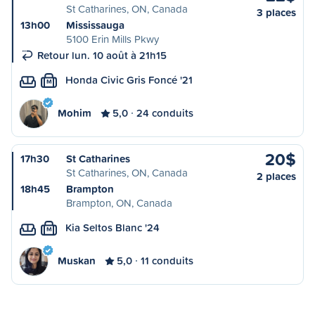
St Catharines, ON, Canada
3 places
13h00
Mississauga
5100 Erin Mills Pkwy
Retour lun. 10 août à 21h15
Honda Civic Gris Foncé '21
M
Mohim
5,0
24 conduits
20$
17h30
St Catharines
St Catharines, ON, Canada
2 places
18h45
Brampton
Brampton, ON, Canada
Kia Seltos Blanc '24
M
Muskan
5,0
11 conduits