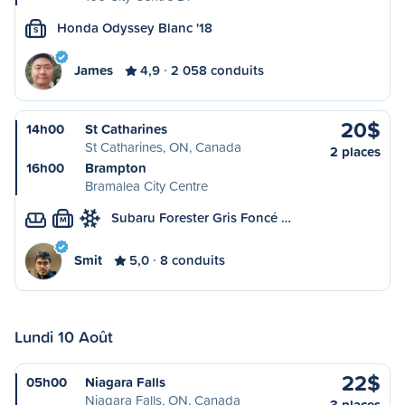
Honda Odyssey Blanc '18
S
James
4,9
2 058 conduits
20$
14h00
St Catharines
St Catharines, ON, Canada
2 places
16h00
Brampton
Bramalea City Centre
Subaru Forester Gris Foncé …
M
Smit
5,0
8 conduits
Lundi 10 Août
22$
05h00
Niagara Falls
Niagara Falls, ON, Canada
3 places