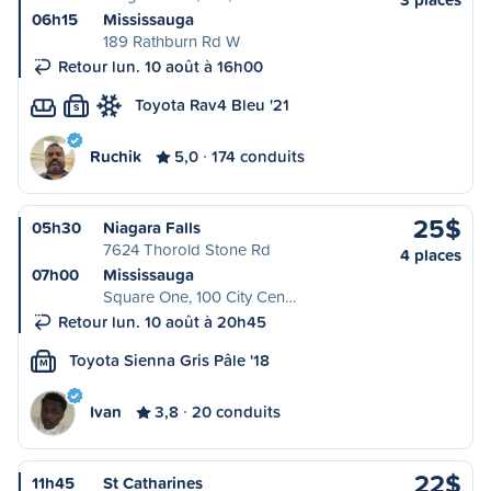
06h15
Mississauga
189 Rathburn Rd W
Retour lun. 10 août à 16h00
Toyota Rav4 Bleu '21
S
Ruchik
5,0
174 conduits
25$
05h30
Niagara Falls
7624 Thorold Stone Rd
4 places
07h00
Mississauga
Square One, 100 City Cen…
Retour lun. 10 août à 20h45
Toyota Sienna Gris Pâle '18
M
Ivan
3,8
20 conduits
22$
11h45
St Catharines