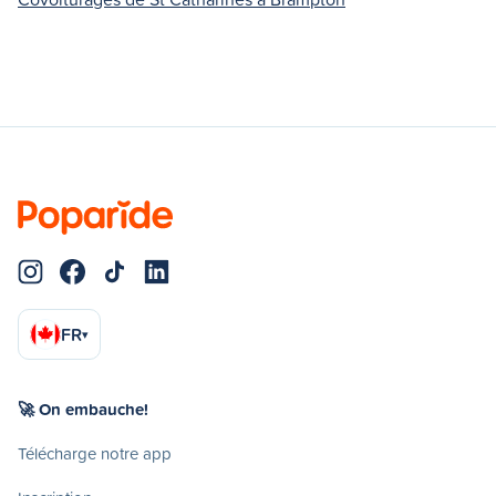
FR
▾
🚀 On embauche!
Télécharge notre app