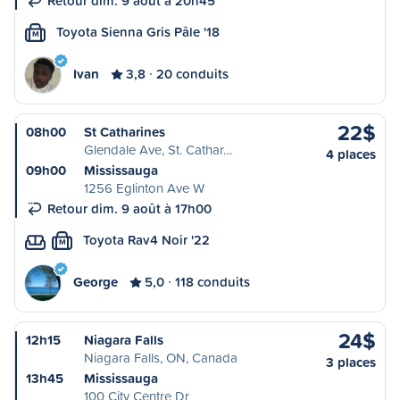
Retour dim. 9 août à 20h45
Toyota Sienna Gris Pâle '18
M
Ivan
3,8
20 conduits
22$
08h00
St Catharines
Glendale Ave, St. Cathar…
4 places
09h00
Mississauga
1256 Eglinton Ave W
Retour dim. 9 août à 17h00
Toyota Rav4 Noir '22
M
George
5,0
118 conduits
24$
12h15
Niagara Falls
Niagara Falls, ON, Canada
3 places
13h45
Mississauga
100 City Centre Dr