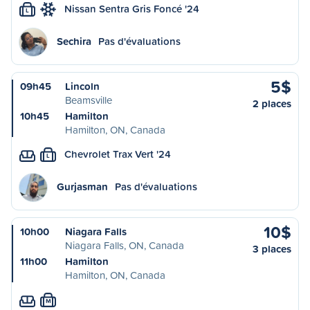
Nissan Sentra Gris Foncé '24
L
Sechira
Pas d'évaluations
5$
09h45
Lincoln
Beamsville
2 places
10h45
Hamilton
Hamilton, ON, Canada
Chevrolet Trax Vert '24
L
Gurjasman
Pas d'évaluations
10$
10h00
Niagara Falls
Niagara Falls, ON, Canada
3 places
11h00
Hamilton
Hamilton, ON, Canada
M