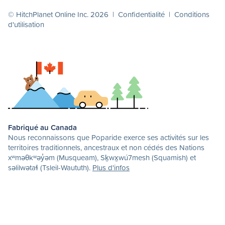
© HitchPlanet Online Inc. 2026 |
Confidentialité
|
Conditions
d'utilisation
Fabriqué au Canada
Nous reconnaissons que Poparide exerce ses activités sur les
territoires traditionnels, ancestraux et non cédés des Nations
xʷməθkʷəy̓əm (Musqueam), Sḵwx̱wú7mesh (Squamish) et
səlilwətaɬ (Tsleil-Waututh).
Plus d'infos