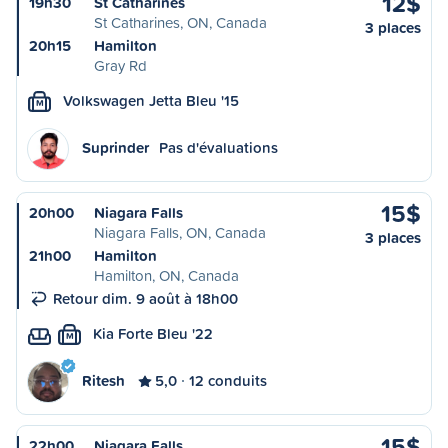
12$
19h30
St Catharines
St Catharines, ON, Canada
3 places
20h15
Hamilton
Gray Rd
Volkswagen Jetta Bleu '15
M
Suprinder
Pas d'évaluations
15$
20h00
Niagara Falls
Niagara Falls, ON, Canada
3 places
21h00
Hamilton
Hamilton, ON, Canada
Retour dim. 9 août à 18h00
Kia Forte Bleu '22
M
Ritesh
5,0
12 conduits
15$
22h00
Niagara Falls