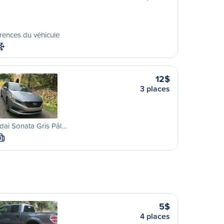
rences du véhicule
12$
3 places
ai Sonata Gris Pâl…
M
5$
4 places