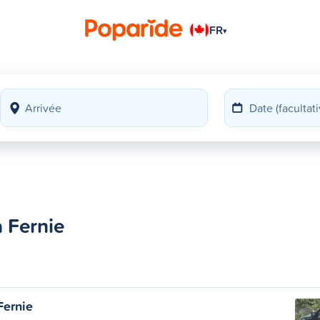
FR
▾
 Fernie
Fernie