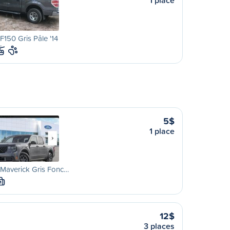
1 place
F150 Gris Pâle '14
5$
1 place
Maverick Gris Fonc…
M
12$
3 places