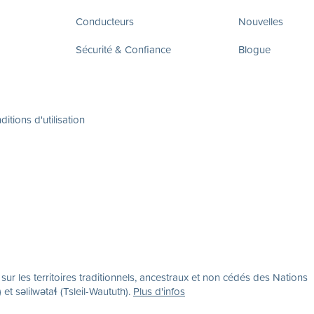
Conducteurs
Nouvelles
Sécurité & Confiance
Blogue
itions d'utilisation
r les territoires traditionnels, ancestraux et non cédés des Nations
səlilwətaɬ (Tsleil-Waututh).
Plus d'infos