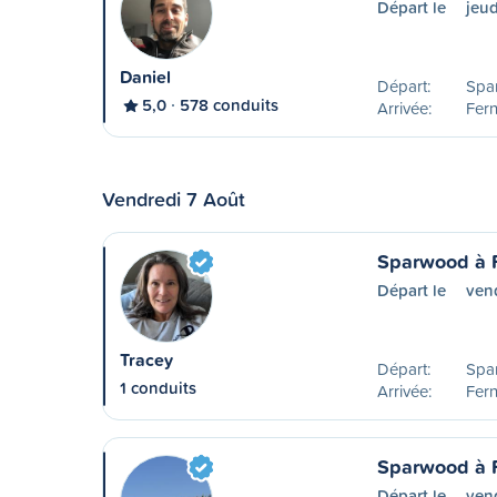
Départ le
jeud
Daniel
Départ:
Spa
5,0
578 conduits
Arrivée:
Fern
Vendredi 7 Août
Sparwood à 
Départ le
ven
Tracey
Départ:
Spa
1 conduits
Arrivée:
Fern
Sparwood à 
Départ le
ven