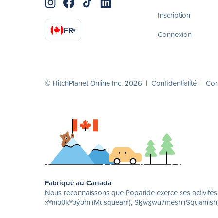
Inscription
FR
▾
Connexion
© HitchPlanet Online Inc. 2026 |
Confidentialité
|
Cond
Fabriqué au Canada
Nous reconnaissons que Poparide exerce ses activités su
xʷməθkʷəy̓əm (Musqueam), Sḵwx̱wú7mesh (Squamish) et 