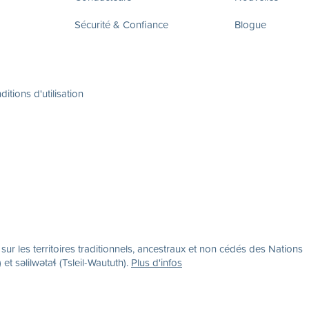
Sécurité & Confiance
Blogue
itions d'utilisation
r les territoires traditionnels, ancestraux et non cédés des Nations
səlilwətaɬ (Tsleil-Waututh).
Plus d'infos