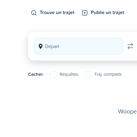
Trouve un trajet
Publie un trajet
Cacher:
Requêtes
Traj. complets
Woopela