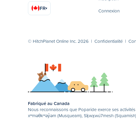
FR
▾
Connexion
© HitchPlanet Online Inc. 2026 |
Confidentialité
|
Cond
Fabriqué au Canada
Nous reconnaissons que Poparide exerce ses activités su
xʷməθkʷəy̓əm (Musqueam), Sḵwx̱wú7mesh (Squamish) et 