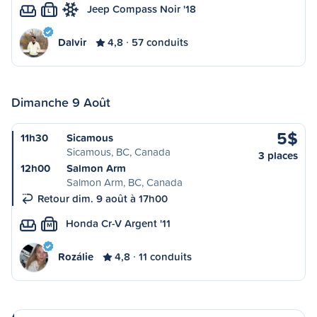
Jeep Compass Noir '18
L
Dalvir
4,8
57 conduits
Dimanche 9 Août
5$
11h30
Sicamous
Sicamous, BC, Canada
3 places
12h00
Salmon Arm
Salmon Arm, BC, Canada
Retour dim. 9 août à 17h00
Honda Cr-V Argent '11
M
Rozálie
4,8
11 conduits