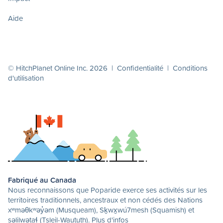
Aide
© HitchPlanet Online Inc. 2026 |
Confidentialité
|
Conditions
d'utilisation
Fabriqué au Canada
Nous reconnaissons que Poparide exerce ses activités sur les
territoires traditionnels, ancestraux et non cédés des Nations
xʷməθkʷəy̓əm (Musqueam), Sḵwx̱wú7mesh (Squamish) et
səlilwətaɬ (Tsleil-Waututh).
Plus d'infos