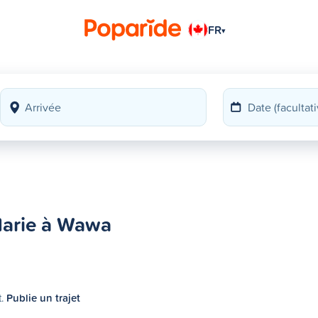
FR
▾
Marie à Wawa
t.
Publie un trajet