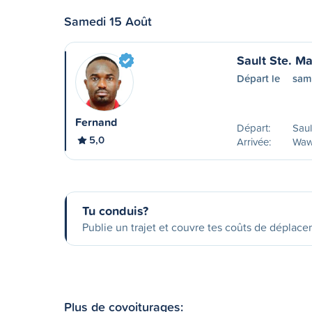
Samedi 15 Août
Sault Ste. M
Départ le
sam
Fernand
Départ:
Saul
5,0
Arrivée:
Waw
Tu conduis?
Publie un trajet et couvre tes coûts de déplac
Plus de covoiturages: