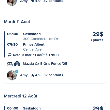
Amy
4,9
37 conduits
Mardi 11 Août
29$
06h00
Saskatoon
300 Confederation Dr
3 places
07h30
Prince Albert
Central Ave
Retour mar. 11 août à 17h00
Mazda Cx-5 Gris Foncé '25
M
Amy
4,9
37 conduits
Mercredi 12 Août
29$
06h00
Saskatoon