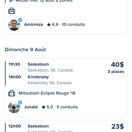
Retour mer. 12 août à 20h45
M
Aminreza
4,9
10 conduits
Dimanche 9 Août
40$
11h30
Saskatoon
Saskatoon, SK, Canada
3 places
14h00
Kindersley
Kindersley, SK, Canada
Mitsubishi Eclipse Rouge '18
L
Junaid
5,0
5 conduits
23$
12h00
Saskatoon
Saskatoon, SK, Canada