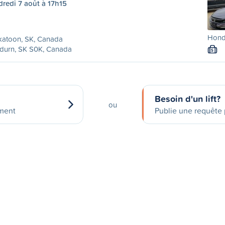
redi 7 août à 17h15
Honda
katoon, SK, Canada
durn, SK S0K, Canada
S
Besoin d'un lift?
ou
ement
Publie une requête p