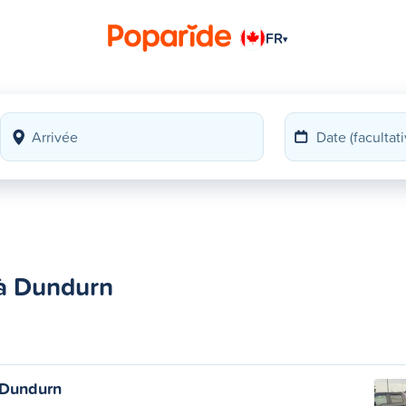
FR
▾
 à Dundurn
 Dundurn