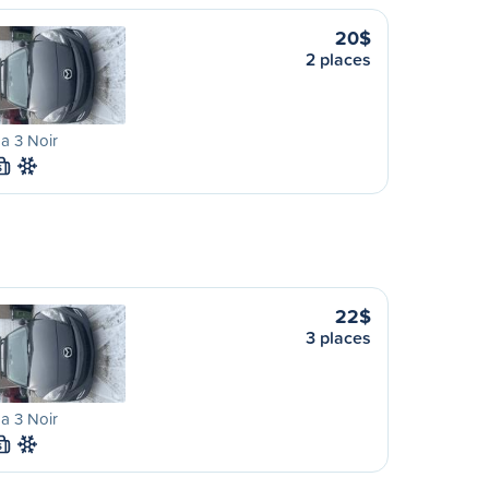
20$
2 places
a 3 Noir
S
22$
3 places
a 3 Noir
S