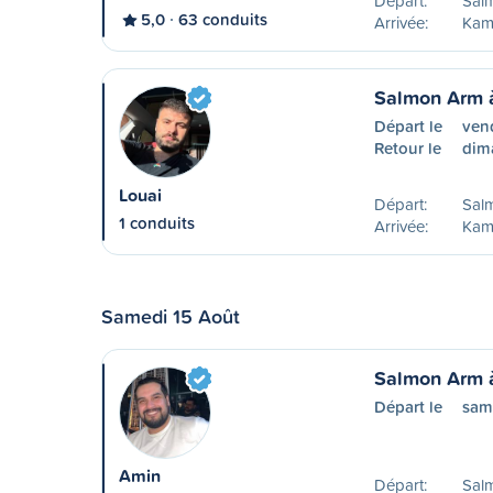
Départ:
Sal
5,0
63 conduits
Arrivée:
Kam
Salmon Arm 
Départ le
ven
Retour le
dim
Louai
Départ:
Sal
1 conduits
Arrivée:
Kam
Samedi 15 Août
Salmon Arm 
Départ le
sam
Amin
Départ:
Sal