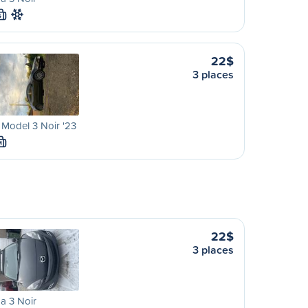
S
22$
3 places
 Model 3 Noir '23
M
22$
3 places
a 3 Noir