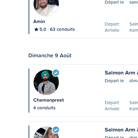
Départ le
sam
Amin
Départ:
Sal
5,0
63 conduits
Arrivée:
Kam
Dimanche 9 Août
Salmon Arm 
Départ le
dim
Chamanpreet
Départ:
Sal
4 conduits
Arrivée:
Kam
Salmon Arm 
Départ le
dim