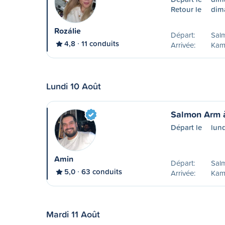
Retour le
dim
Rozálie
Départ:
Sal
4,8
11 conduits
Arrivée:
Kam
Lundi 10 Août
Salmon Arm 
Départ le
lund
Amin
Départ:
Sal
5,0
63 conduits
Arrivée:
Kam
Mardi 11 Août