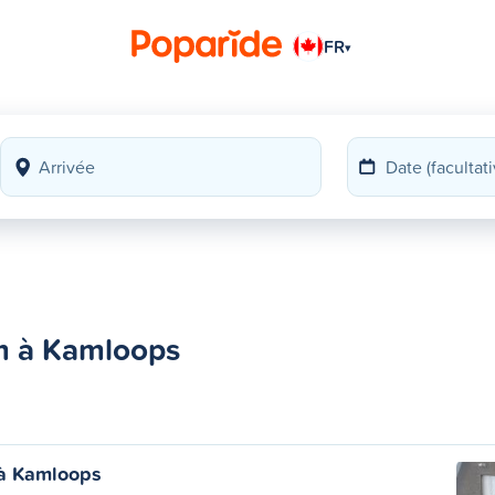
FR
▾
m à Kamloops
à Kamloops