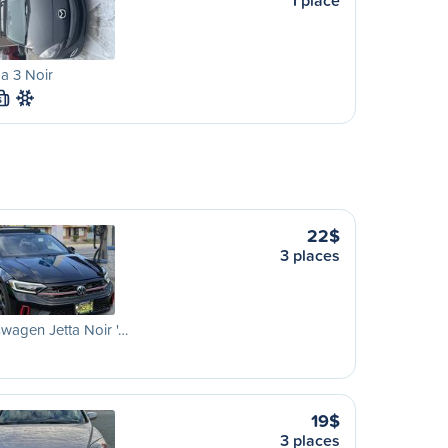
1 place
a 3 Noir
S
22$
3 places
wagen Jetta Noir '…
19$
3 places