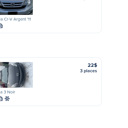
 Cr-V Argent '11
M
22$
3 places
a 3 Noir
S