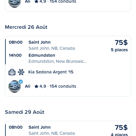
Ali
4,9
154 conduits
Mercredi 26 Août
75$
08h00
Saint John
Saint John, NB, Canada
5 places
14h00
Edmundston
Edmundston, New Brunswic…
Kia Sedona Argent '15
S
Ali
4,9
154 conduits
Samedi 29 Août
75$
08h00
Saint John
Saint John, NB, Canada
4 places