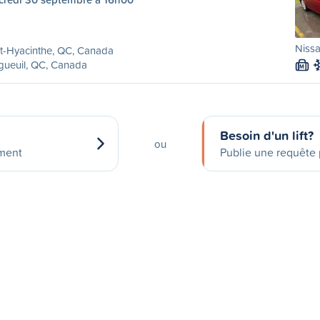
Nissa
t-Hyacinthe, QC, Canada
gueuil, QC, Canada
M
Besoin d'un lift?
ou
ement
Publie une requête p