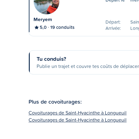
Meryem
Départ:
Sain
5,0
19 conduits
Arrivée:
Lon
Tu conduis?
Publie un trajet et couvre tes coûts de déplac
Plus de covoiturages:
Covoiturages de Saint-Hyacinthe à Longueuil
Covoiturages de Saint-Hyacinthe à Longueuil