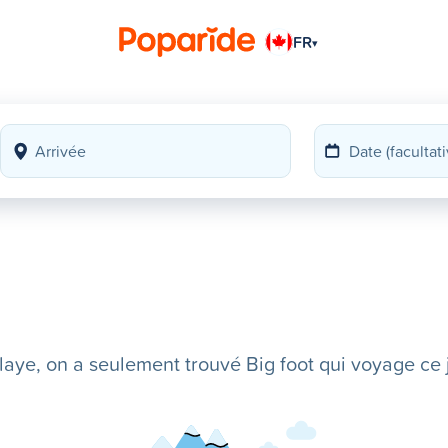
FR
▾
ye, on a seulement trouvé Big foot qui voyage ce j