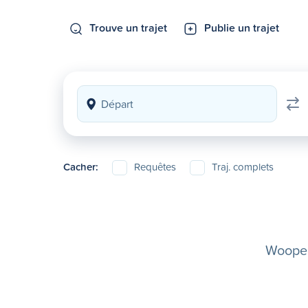
Trouve un trajet
Publie un trajet
Cacher:
Requêtes
Traj. complets
Woopela