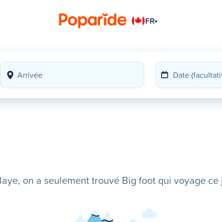
FR
▾
ye, on a seulement trouvé Big foot qui voyage ce j