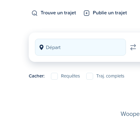
Trouve un trajet
Publie un trajet
Cacher:
Requêtes
Traj. complets
Woopela