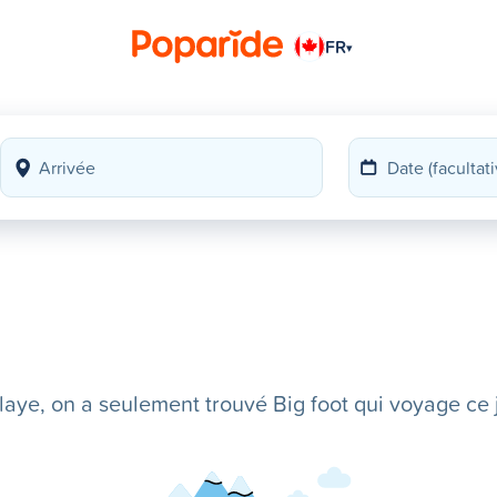
FR
▾
ye, on a seulement trouvé Big foot qui voyage ce j