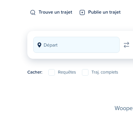
Trouve un trajet
Publie un trajet
Cacher:
Requêtes
Traj. complets
Woopela