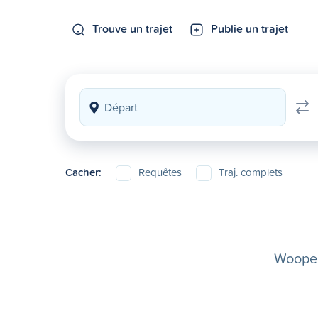
Trouve un trajet
Publie un trajet
Cacher:
Requêtes
Traj. complets
Woopela