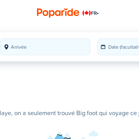
FR
▾
ye, on a seulement trouvé Big foot qui voyage ce j