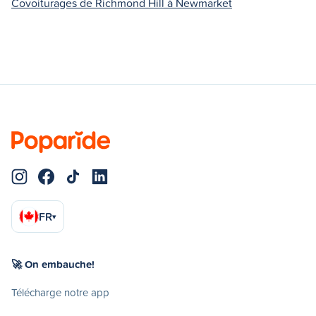
Covoiturages de Richmond Hill à Newmarket
FR
▾
🚀 On embauche!
Télécharge notre app