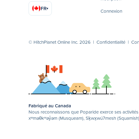
FR
▾
Connexion
© HitchPlanet Online Inc. 2026 |
Confidentialité
|
Cond
Fabriqué au Canada
Nous reconnaissons que Poparide exerce ses activités su
xʷməθkʷəy̓əm (Musqueam), Sḵwx̱wú7mesh (Squamish) et 