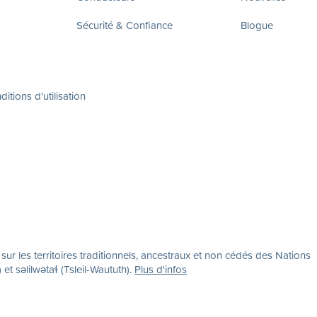
Sécurité & Confiance
Blogue
itions d'utilisation
r les territoires traditionnels, ancestraux et non cédés des Nations
səlilwətaɬ (Tsleil-Waututh).
Plus d'infos