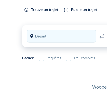
Trouve un trajet
Publie un trajet
Cacher:
Requêtes
Traj. complets
Woopela