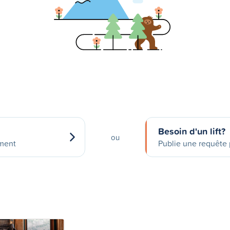
Besoin d'un lift?
ou
ement
Publie une requête p