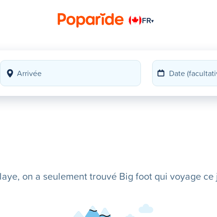
FR
▾
ye, on a seulement trouvé Big foot qui voyage ce j