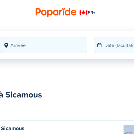
FR
▾
 à Sicamous
à Sicamous