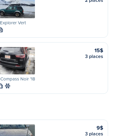
2 places
Explorer Vert
M
15$
3 places
 Compass Noir '18
L
9$
3 places