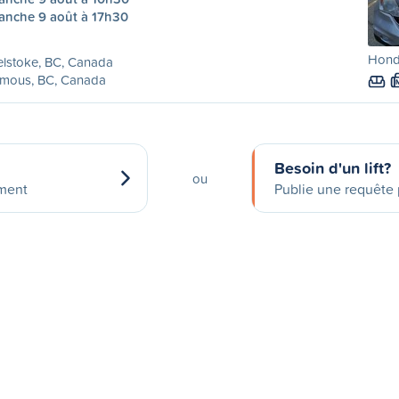
anche 9 août à 17h30
Honda
lstoke, BC, Canada
amous, BC, Canada
Besoin d'un lift?
ou
ement
Publie une requête p