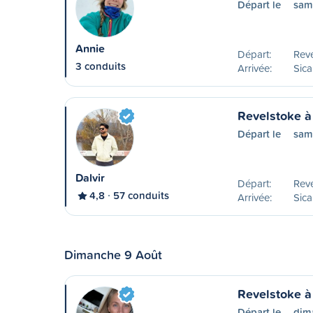
Départ le
sam
Annie
Départ:
Reve
3 conduits
Arrivée:
Sic
Revelstoke 
Départ le
sam
Dalvir
Départ:
Reve
4,8
57 conduits
Arrivée:
Sic
Dimanche 9 Août
Revelstoke 
Départ le
dim