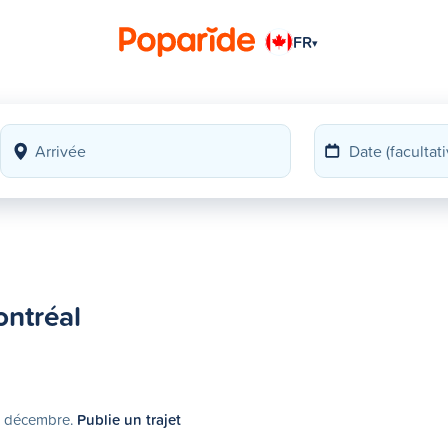
FR
▾
ontréal
18 décembre.
Publie un trajet