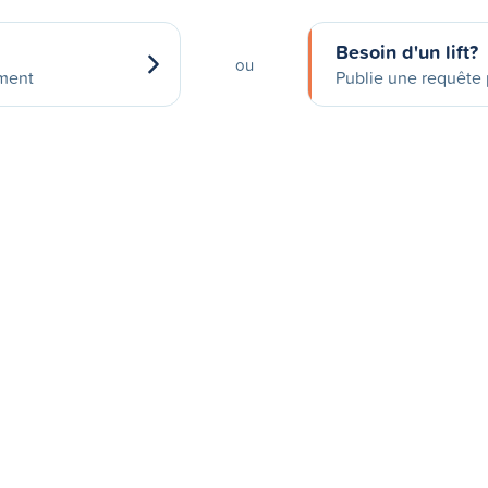
Besoin d'un lift?
ou
ement
Publie une requête p