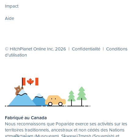
Impact
Aide
© HitchPlanet Online Inc. 2026 |
Confidentialité
|
Conditions
d'utilisation
Fabriqué au Canada
Nous reconnaissons que Poparide exerce ses activités sur les
territoires traditionnels, ancestraux et non cédés des Nations
xʷməθkʷəy̓əm (Musqueam), Sḵwx̱wú7mesh (Squamish) et