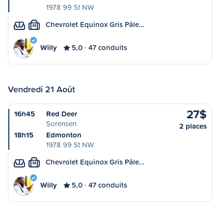
1978 99 St NW
Chevrolet Equinox Gris Pâle…
M
Willy
5,0
47 conduits
Vendredi 21 Août
27$
16h45
Red Deer
Sorensen
2 places
18h15
Edmonton
1978 99 St NW
Chevrolet Equinox Gris Pâle…
M
Willy
5,0
47 conduits