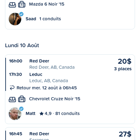
Mazda 6 Noir '15
S
Saad
1 conduits
Lundi 10 Août
20$
16h00
Red Deer
Red Deer, AB, Canada
3 places
17h30
Leduc
Leduc, AB, Canada
Retour mer. 12 août à 06h45
Chevrolet Cruze Noir '15
M
Matt
4,9
81 conduits
27$
16h45
Red Deer
Sorensen