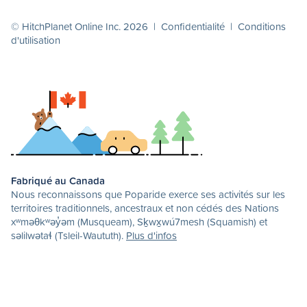
© HitchPlanet Online Inc. 2026 |
Confidentialité
|
Conditions
d'utilisation
Fabriqué au Canada
Nous reconnaissons que Poparide exerce ses activités sur les
territoires traditionnels, ancestraux et non cédés des Nations
xʷməθkʷəy̓əm (Musqueam), Sḵwx̱wú7mesh (Squamish) et
səlilwətaɬ (Tsleil-Waututh).
Plus d'infos