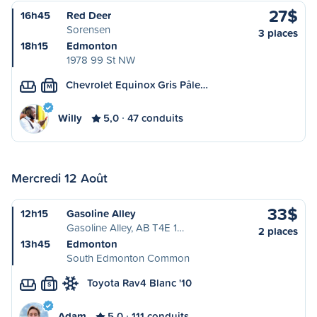
27$
16h45
Red Deer
Sorensen
3 places
18h15
Edmonton
1978 99 St NW
Chevrolet Equinox Gris Pâle…
M
Willy
5,0
47 conduits
Mercredi 12 Août
33$
12h15
Gasoline Alley
Gasoline Alley, AB T4E 1…
2 places
13h45
Edmonton
South Edmonton Common
Toyota Rav4 Blanc '10
S
Adam
5,0
111 conduits