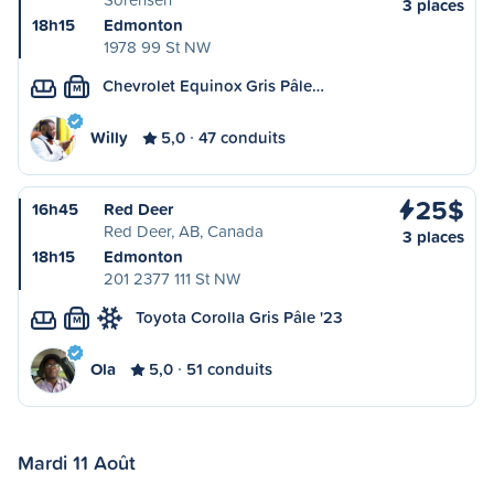
3 places
18h15
Edmonton
1978 99 St NW
Chevrolet Equinox Gris Pâle…
M
Willy
5,0
47 conduits
25$
16h45
Red Deer
Red Deer, AB, Canada
3 places
18h15
Edmonton
201 2377 111 St NW
Toyota Corolla Gris Pâle '23
M
Ola
5,0
51 conduits
Mardi 11 Août