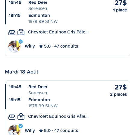
27$
16h45
Red Deer
Sorensen
1 place
18h15
Edmonton
1978 99 St NW
Chevrolet Equinox Gris Pâle…
M
Willy
5,0
47 conduits
Mardi 18 Août
27$
16h45
Red Deer
Sorensen
2 places
18h15
Edmonton
1978 99 St NW
Chevrolet Equinox Gris Pâle…
M
Willy
5,0
47 conduits