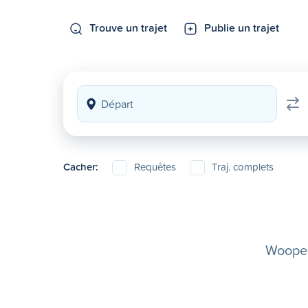
Trouve un trajet
Publie un trajet
Cacher:
Requêtes
Traj. complets
Woopela