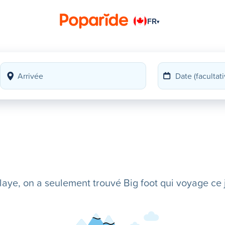
FR
▾
ye, on a seulement trouvé Big foot qui voyage ce j