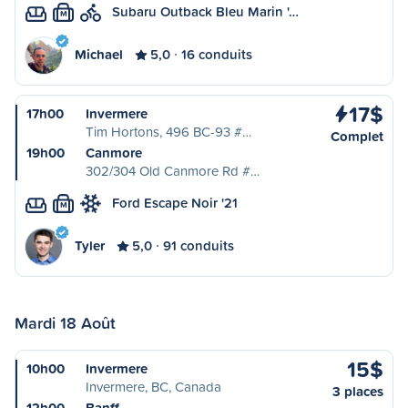
Subaru Outback Bleu Marin '…
M
Michael
5,0
16 conduits
17$
17h00
Invermere
Tim Hortons, 496 BC-93 #…
Complet
19h00
Canmore
302/304 Old Canmore Rd #…
Ford Escape Noir '21
M
Tyler
5,0
91 conduits
Mardi 18 Août
15$
10h00
Invermere
Invermere, BC, Canada
3 places
12h00
Banff