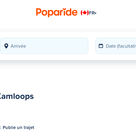
FR
▾
 Kamloops
t.
Publie un trajet