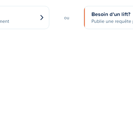
Besoin d'un lift?
ou
ement
Publie une requête p