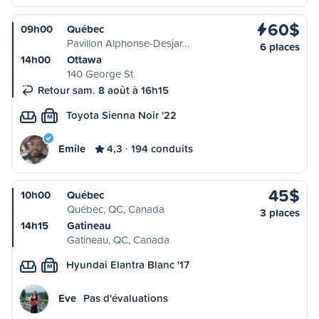
60$
09h00
Québec
Pavillon Alphonse-Desjar…
6 places
14h00
Ottawa
140 George St
Retour sam. 8 août à 16h15
Toyota Sienna Noir '22
M
Emile
4,3
194 conduits
45$
10h00
Québec
Québec, QC, Canada
3 places
14h15
Gatineau
Gatineau, QC, Canada
Hyundai Elantra Blanc '17
M
Eve
Pas d'évaluations