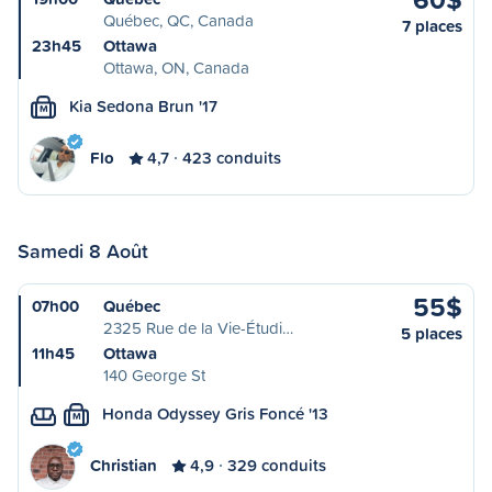
Québec, QC, Canada
7 places
23h45
Ottawa
Ottawa, ON, Canada
Kia Sedona Brun '17
M
Flo
4,7
423 conduits
Samedi 8 Août
55$
07h00
Québec
2325 Rue de la Vie-Étudi…
5 places
11h45
Ottawa
140 George St
Honda Odyssey Gris Foncé '13
M
Christian
4,9
329 conduits