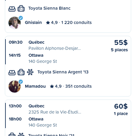
Toyota Sienna Blanc
L
Ghislain
4,9
1 220 conduits
55$
09h30
Québec
Pavillon Alphonse-Desjar…
5 places
14h15
Ottawa
140 George St
Toyota Sienna Argent '13
L
Mamadou
4,9
351 conduits
60$
13h00
Québec
2325 Rue de la Vie-Étudi…
1 place
18h00
Ottawa
140 George St
Toyota Sienna Noir '21