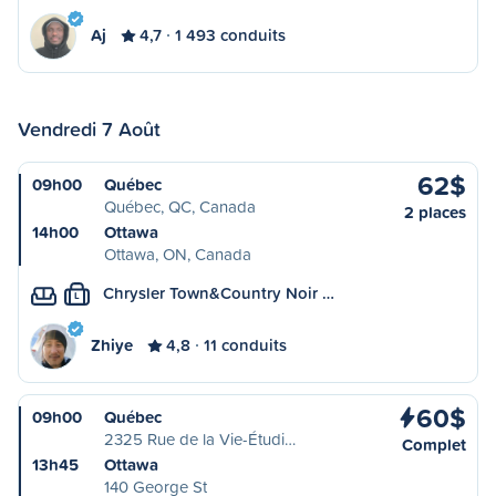
Aj
4,7
1 493 conduits
Vendredi 7 Août
62$
09h00
Québec
Québec, QC, Canada
2 places
14h00
Ottawa
Ottawa, ON, Canada
Chrysler Town&Country Noir …
L
Zhiye
4,8
11 conduits
60$
09h00
Québec
2325 Rue de la Vie-Étudi…
Complet
13h45
Ottawa
140 George St