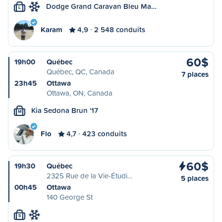
Dodge Grand Caravan Bleu Ma…
L
Karam
4,9
2 548 conduits
60$
19h00
Québec
Québec, QC, Canada
7 places
23h45
Ottawa
Ottawa, ON, Canada
Kia Sedona Brun '17
M
Flo
4,7
423 conduits
60$
19h30
Québec
2325 Rue de la Vie-Étudi…
5 places
00h45
Ottawa
140 George St
S