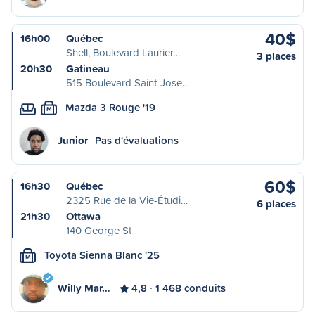
40$
16h00
Québec
Shell, Boulevard Laurier…
3 places
20h30
Gatineau
515 Boulevard Saint-Jose…
Mazda 3 Rouge '19
M
Junior
Pas d'évaluations
60$
16h30
Québec
2325 Rue de la Vie-Étudi…
6 places
21h30
Ottawa
140 George St
Toyota Sienna Blanc '25
M
Willy Mar…
4,8
1 468 conduits