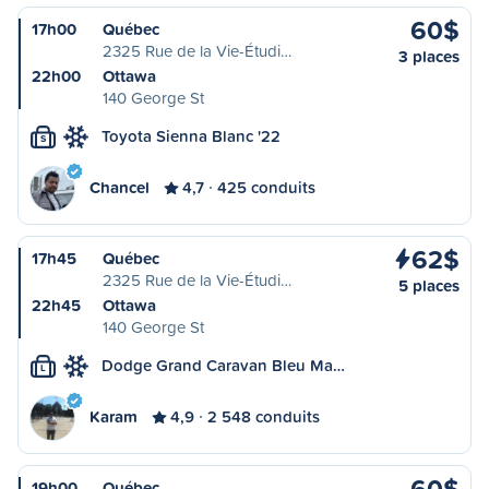
60$
17h00
Québec
2325 Rue de la Vie-Étudi…
3 places
22h00
Ottawa
140 George St
Toyota Sienna Blanc '22
S
Chancel
4,7
425 conduits
62$
17h45
Québec
2325 Rue de la Vie-Étudi…
5 places
22h45
Ottawa
140 George St
Dodge Grand Caravan Bleu Ma…
L
Karam
4,9
2 548 conduits
60$
19h00
Québec