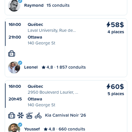
Raymond
15 conduits
58$
16h00
Québec
Laval University, Rue de…
4 places
21h00
Ottawa
140 George St
L
Leonel
4,8
1 857 conduits
60$
16h00
Québec
2950 Boulevard Laurier, …
5 places
20h45
Ottawa
140 George St
Kia Carnival Noir '26
L
Youssef
4,8
660 conduits