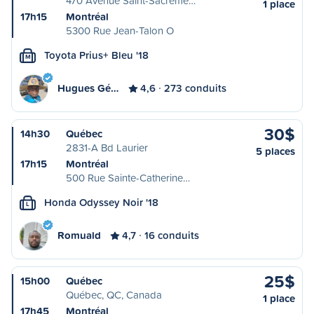
470 Avenue Saint-Sacreme…
1 place
17h15
Montréal
5300 Rue Jean-Talon O
Toyota Prius+ Bleu '18
M
Hugues Gé…
4,6
273 conduits
30$
14h30
Québec
2831-A Bd Laurier
5 places
17h15
Montréal
500 Rue Sainte-Catherine…
Honda Odyssey Noir '18
L
Romuald
4,7
16 conduits
25$
15h00
Québec
Québec, QC, Canada
1 place
17h45
Montréal