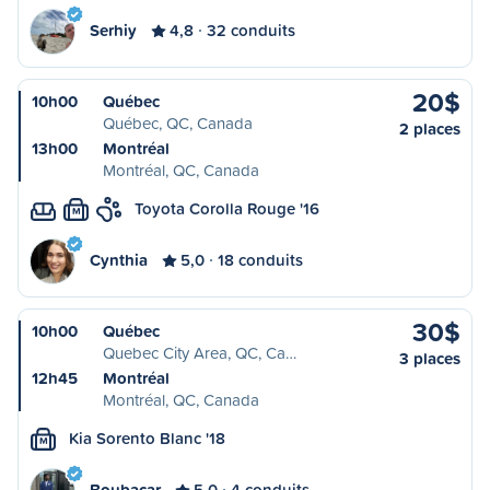
Serhiy
4,8
32 conduits
20$
10h00
Québec
Québec, QC, Canada
2 places
13h00
Montréal
Montréal, QC, Canada
Toyota Corolla Rouge '16
M
Cynthia
5,0
18 conduits
30$
10h00
Québec
Quebec City Area, QC, Ca…
3 places
12h45
Montréal
Montréal, QC, Canada
Kia Sorento Blanc '18
M
Boubacar
5,0
4 conduits