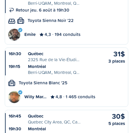
Berri-UQAM,, Montreal, Q…
Retour jeu. 6 août à 19h30
Toyota Sienna Noir '22
M
Emile
4,3
194 conduits
31$
16h30
Québec
2325 Rue de la Vie-Étudi…
3 places
19h15
Montréal
Berri-UQAM,, Montreal, Q…
Toyota Sienna Blanc '25
M
Willy Mar…
4,8
1 465 conduits
30$
16h45
Québec
Quebec City Area, QC, Ca…
5 places
19h30
Montréal