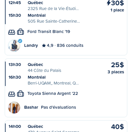
30$
12h45
Québec
2325 Rue de la Vie-Étudi…
1 place
15h30
Montréal
505 Rue Sainte-Catherine…
Ford Transit Blanc '19
S
Landry
4,9
836 conduits
25$
13h30
Québec
44 Côte du Palais
3 places
16h30
Montréal
Berri-UQAM,, Montreal, Q…
Toyota Sienna Argent '22
L
Bashar
Pas d'évaluations
40$
14h00
Québec