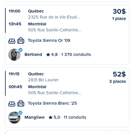
30$
11h00
Québec
2325 Rue de la Vie-Étudi…
1 place
13h45
Montréal
505 Rue Sainte-Catherine…
Toyota Sienna Or '09
M
Bertrand
4,8
1 370 conduits
52$
11h15
Québec
2831 Bd Laurier
3 places
00h45
Montréal
505 Rue Sainte-Catherine…
Toyota Sienna Blanc '25
M
Mangliwe
5,0
11 conduits