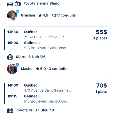
Toyota Sienna Blanc
L
Ghislain
4,9
1 217 conduits
55$
13h30
Québec
2950 Boul Laurier #2c, S…
3 places
18h00
Gatineau
515 Boulevard Saint-Jose…
Mazda 3 Noir '26
S
Master
5,0
3 conduits
70$
14h00
Québec
470 Avenue Saint-Sacreme…
1 place
19h15
Gatineau
515 Boulevard Saint-Jose…
Toyota Prius+ Bleu '18
M