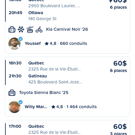
2950 Boulevard Laurier, …
6 places
20h45
Ottawa
140 George St
Kia Carnival Noir '26
L
Youssef
4,8
660 conduits
60$
16h30
Québec
2325 Rue de la Vie-Étudi…
6 places
21h30
Gatineau
425 Boulevard Saint-Jose…
Toyota Sienna Blanc '25
M
Willy Mar…
4,8
1 464 conduits
60$
17h00
Québec
2325 Rue de la Vie-Étudi…
3 places