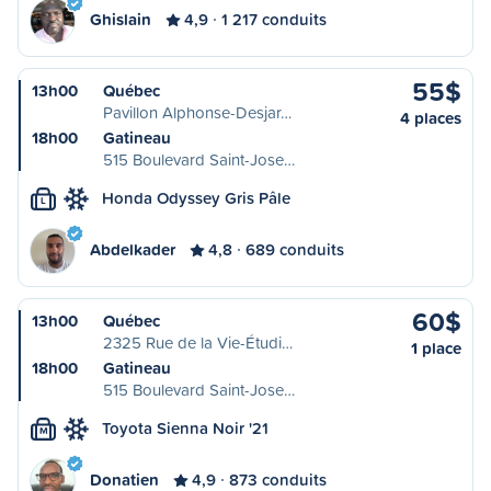
Ghislain
4,9
1 217 conduits
55$
13h00
Québec
Pavillon Alphonse-Desjar…
4 places
18h00
Gatineau
515 Boulevard Saint-Jose…
Honda Odyssey Gris Pâle
L
Abdelkader
4,8
689 conduits
60$
13h00
Québec
2325 Rue de la Vie-Étudi…
1 place
18h00
Gatineau
515 Boulevard Saint-Jose…
Toyota Sienna Noir '21
M
Donatien
4,9
873 conduits