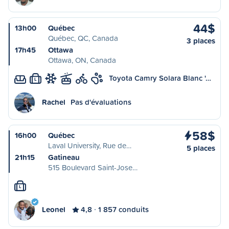
44$
13h00
Québec
Québec, QC, Canada
3 places
17h45
Ottawa
Ottawa, ON, Canada
Toyota Camry Solara Blanc '…
L
Rachel
Pas d'évaluations
58$
16h00
Québec
Laval University, Rue de…
5 places
21h15
Gatineau
515 Boulevard Saint-Jose…
L
Leonel
4,8
1 857 conduits