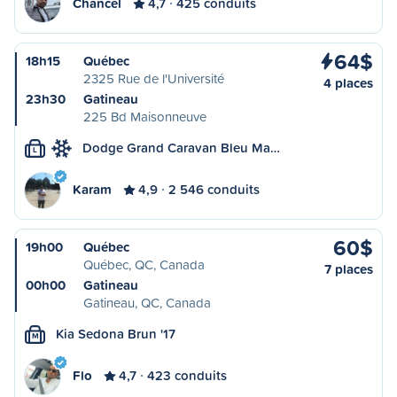
Chancel
4,7
425 conduits
64$
18h15
Québec
2325 Rue de l'Université
4 places
23h30
Gatineau
225 Bd Maisonneuve
Dodge Grand Caravan Bleu Ma…
L
Karam
4,9
2 546 conduits
60$
19h00
Québec
Québec, QC, Canada
7 places
00h00
Gatineau
Gatineau, QC, Canada
Kia Sedona Brun '17
M
Flo
4,7
423 conduits