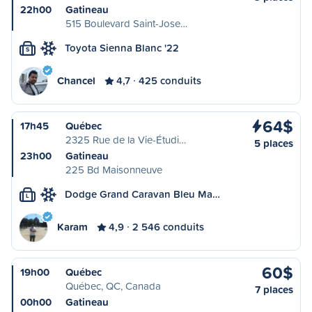
22h00
Gatineau
515 Boulevard Saint-Jose…
Toyota Sienna Blanc '22
S
Chancel
4,7
425 conduits
64$
17h45
Québec
2325 Rue de la Vie-Étudi…
5 places
23h00
Gatineau
225 Bd Maisonneuve
Dodge Grand Caravan Bleu Ma…
L
Karam
4,9
2 546 conduits
60$
19h00
Québec
Québec, QC, Canada
7 places
00h00
Gatineau