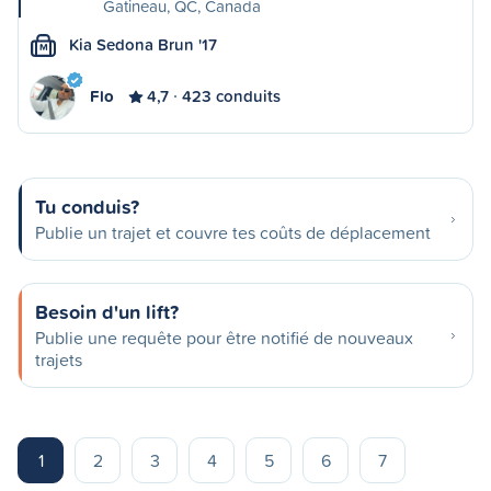
Gatineau, QC, Canada
Kia Sedona Brun '17
M
Flo
4,7
423 conduits
Tu conduis?
Publie un trajet et couvre tes coûts de déplacement
Besoin d'un lift?
Publie une requête pour être notifié de nouveaux
trajets
1
2
3
4
5
6
7