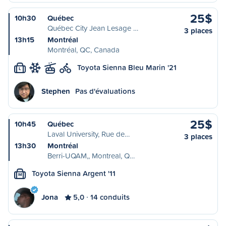
25$
10h30
Québec
Québec City Jean Lesage …
3 places
13h15
Montréal
Montréal, QC, Canada
Toyota Sienna Bleu Marin '21
L
Stephen
Pas d'évaluations
25$
10h45
Québec
Laval University, Rue de…
3 places
13h30
Montréal
Berri-UQAM,, Montreal, Q…
Toyota Sienna Argent '11
M
Jona
5,0
14 conduits