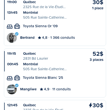
30$
11h00
Québec
2325 Rue de la Vie-Étudi…
1 place
13h45
Montréal
505 Rue Sainte-Catherine…
Toyota Sienna Or '09
M
Bertrand
4,8
1 366 conduits
52$
11h15
Québec
2831 Bd Laurier
3 places
00h45
Montréal
505 Rue Sainte-Catherine…
Toyota Sienna Blanc '25
M
Mangliwe
4,9
11 conduits
30$
12h45
Québec
2325 Rue de la Vie-Étudi…