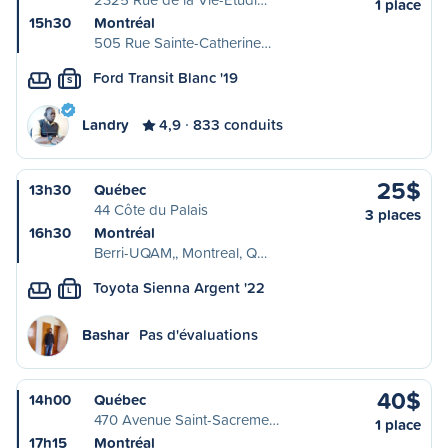
1 place
15h30
Montréal
505 Rue Sainte-Catherine…
Ford Transit Blanc '19
S
Landry
4,9
833 conduits
25$
13h30
Québec
44 Côte du Palais
3 places
16h30
Montréal
Berri-UQAM,, Montreal, Q…
Toyota Sienna Argent '22
L
Bashar
Pas d'évaluations
40$
14h00
Québec
470 Avenue Saint-Sacreme…
1 place
17h15
Montréal