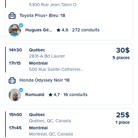
5300 Rue Jean-Talon O
Toyota Prius+ Bleu '18
M
Hugues Gé…
4,6
272 conduits
30$
14h30
Québec
2831-A Bd Laurier
5 places
17h15
Montréal
500 Rue Sainte-Catherine…
Honda Odyssey Noir '18
L
Romuald
4,7
16 conduits
25$
15h00
Québec
Québec, QC, Canada
1 place
17h45
Montréal
Montréal, QC, Canada