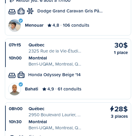
Retour jeu. 6 août à 17h00
Dodge Grand Caravan Gris Pâ…
L
Menouar
4,8
106 conduits
30$
07h15
Québec
2325 Rue de la Vie-Étudi…
1 place
10h00
Montréal
Berri-UQAM,, Montreal, Q…
Honda Odyssey Beige '14
M
Bahati
4,9
61 conduits
28$
08h00
Québec
2950 Boulevard Laurier, …
3 places
10h30
Montréal
Berri-UQAM,, Montreal, Q…