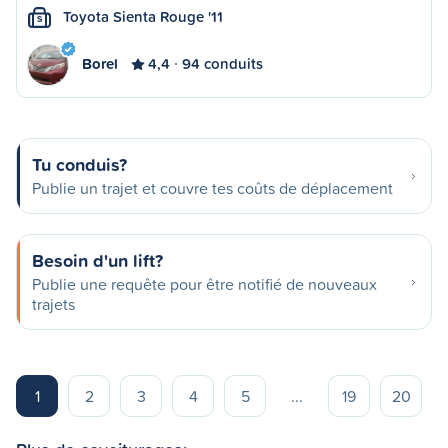
Toyota Sienta Rouge '11
S
Borel
4,4
94 conduits
Tu conduis?
Publie un trajet et couvre tes coûts de déplacement
Besoin d'un lift?
Publie une requête pour être notifié de nouveaux
trajets
1
2
3
4
5
...
19
20