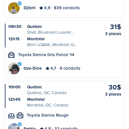
Djibril
4,9
839 conduits
31$
09h30
Québec
Shell, Boulevard Laurier…
3 places
12h15
Montréal
Berri-UQAM,, Montreal, Q…
Toyota Sienna Gris Foncé '14
M
Izze-Dine
4,7
9 conduits
30$
10h00
Québec
Québec, QC, Canada
3 places
12h45
Montréal
Montréal, QC, Canada
Toyota Sienna Rouge
M
Serhiy
4,8
32 conduits