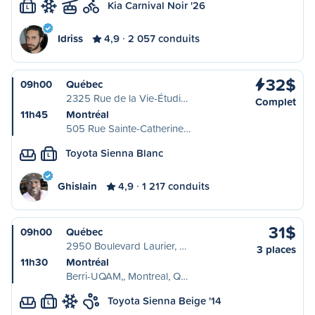
Kia Carnival Noir '26
L
Idriss
4,9
2 057 conduits
32$
09h00
Québec
2325 Rue de la Vie-Étudi…
Complet
11h45
Montréal
505 Rue Sainte-Catherine…
Toyota Sienna Blanc
L
Ghislain
4,9
1 217 conduits
31$
09h00
Québec
2950 Boulevard Laurier, …
3 places
11h30
Montréal
Berri-UQAM,, Montreal, Q…
Toyota Sienna Beige '14
L