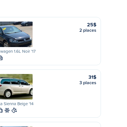
25$
2 places
wagen 1.6L Noir '17
M
31$
3 places
a Sienna Beige '14
L