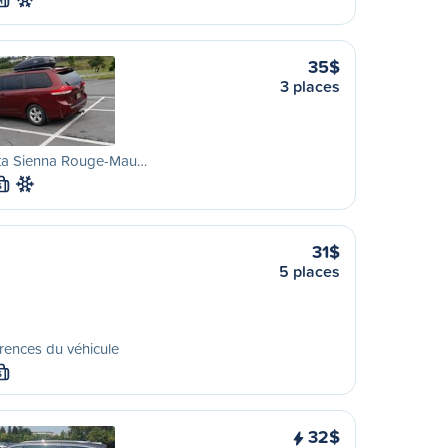
M
35$
3 places
ta Sienna Rouge-Mau…
S
31$
5 places
rences du véhicule
S
32$