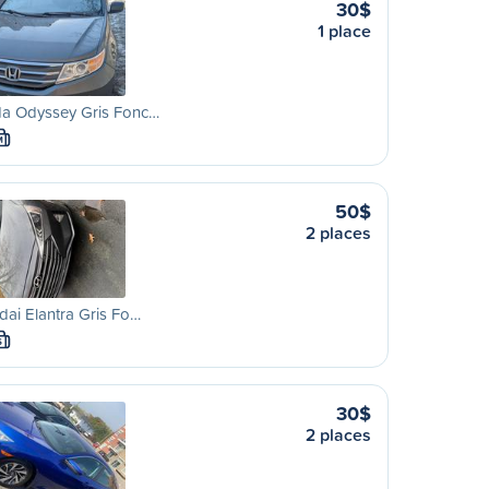
30$
1 place
a Odyssey Gris Fonc…
M
50$
2 places
ai Elantra Gris Fo…
S
30$
2 places