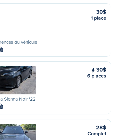
30$
1 place
rences du véhicule
M
30$
6 places
a Sienna Noir '22
M
28$
Complet