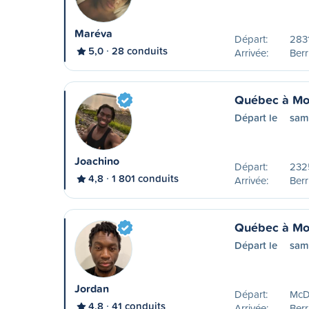
Maréva
Départ:
2831
5,0
28 conduits
Arrivée:
Ber
Québec à Mo
Départ le
sam
Joachino
Départ:
2325
4,8
1 801 conduits
Arrivée:
Ber
Québec à Mo
Départ le
sam
Jordan
Départ:
McDo
4,8
41 conduits
Arrivée:
Ber