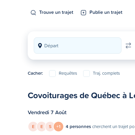
Trouve un trajet
Publie un trajet
Cacher:
Requêtes
Traj. complets
Covoiturages de Québec à L
Vendredi 7 Août
E
E
S
+1
4 personnes
cherchent un trajet po