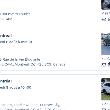
Mini
 Boulevard Laurier
ri-UQAM
ntréal
edi 8 août à 09h30
Kia C
 Rue de la Vie-Étudiante
ri-UQAM,, Montreal, QC H2L 2C9, Canada
ntréal
edi 8 août à 10h00
Kia S
nald's, Laurier Québec, Québec City,...
ri-UQAM,, Montreal, QC H2L 2C9, Canada