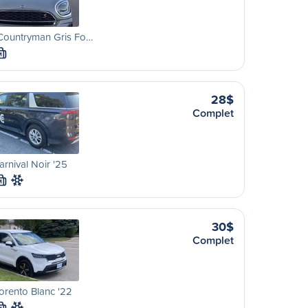
 Countryman Gris Fo…
M
28$
Complet
arnival Noir '25
M
30$
Complet
orento Blanc '22