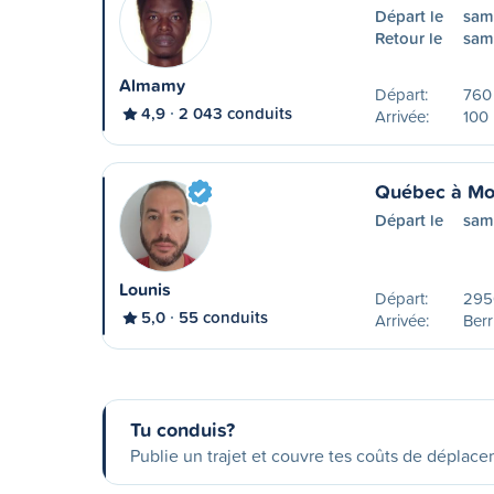
Départ le
sam
Retour le
sam
Almamy
Départ:
760
4,9
2 043 conduits
Arrivée:
100 
Québec à Mo
Départ le
sam
Lounis
Départ:
2950
5,0
55 conduits
Arrivée:
Ber
Tu conduis?
Publie un trajet et couvre tes coûts de déplac