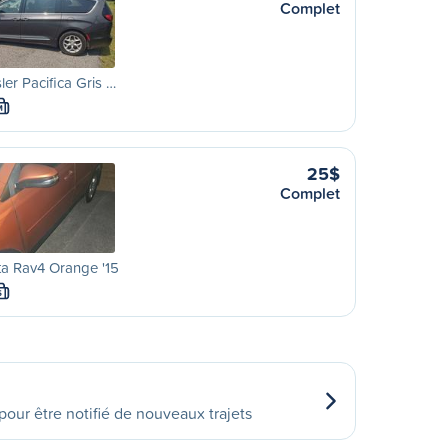
Complet
ler Pacifica Gris …
M
25$
Complet
a Rav4 Orange '15
S
our être notifié de nouveaux trajets