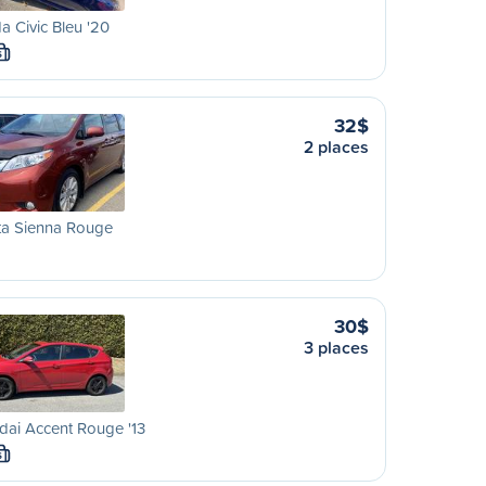
 Civic Bleu '20
S
32$
2 places
ta Sienna Rouge
30$
3 places
ai Accent Rouge '13
S