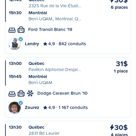
2325 Rue de la Vie-Étudi…
6 places
15h30
Montréal
Berri-UQAM,, Montreal, Q…
Ford Transit Blanc '19
S
Landry
4,9
842 conduits
31$
13h00
Québec
Pavillon Alphonse-Desjar…
1 place
15h45
Montréal
Berri-UQAM
Dodge Caravan Brun '10
M
Zourez
4,9
1 167 conduits
30$
13h30
Québec
2831 Bd Laurier
4 places