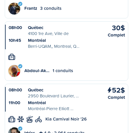
Frantz
3 conduits
30$
08h00
Québec
4100 1re Ave, Ville de
Complet
10h45
Montréal
Berri-UQAM,, Montreal, Q…
S
Abdoul-Ak…
1 conduits
52$
08h00
Québec
2950 Boulevard Laurier, …
Complet
11h00
Montréal
Montréal-Pierre Elliott …
Kia Carnival Noir '26
L
Idriss
4,9
2 064 conduits