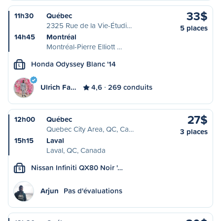
33$
11h30
Québec
2325 Rue de la Vie-Étudi…
5 places
14h45
Montréal
Montréal-Pierre Elliott …
Honda Odyssey Blanc '14
L
Ulrich Fa…
4,6
269 conduits
27$
12h00
Québec
Quebec City Area, QC, Ca…
3 places
15h15
Laval
Laval, QC, Canada
Nissan Infiniti QX80 Noir '…
S
Arjun
Pas d'évaluations