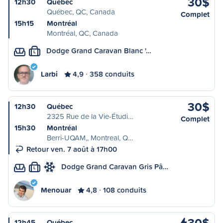
30$
12h30
Québec
Québec, QC, Canada
Complet
15h15
Montréal
Montréal, QC, Canada
Dodge Grand Caravan Blanc '…
L
Larbi
4,9
358 conduits
30$
12h30
Québec
2325 Rue de la Vie-Étudi…
Complet
15h30
Montréal
Berri-UQAM,, Montreal, Q…
Retour ven. 7 août à 17h00
Dodge Grand Caravan Gris Pâ…
L
Menouar
4,8
108 conduits
30$
12h45
Québec