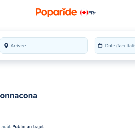
FR
▾
Donnacona
9 août.
Publie un trajet