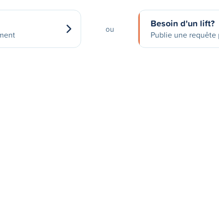
Besoin d'un lift?
ou
ement
Publie une requête p