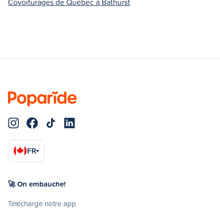
Covoiturages de Québec à Bathurst
FR
▾
🚀 On embauche!
Télécharge notre app