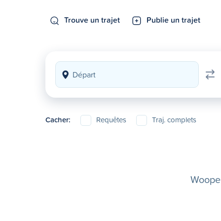
Trouve un trajet
Publie un trajet
Cacher:
Requêtes
Traj. complets
Woopela