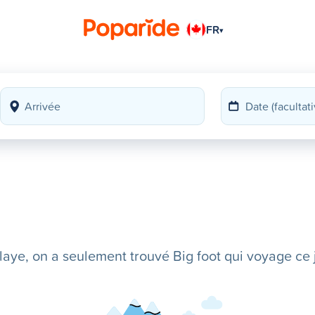
FR
▾
ye, on a seulement trouvé Big foot qui voyage ce j