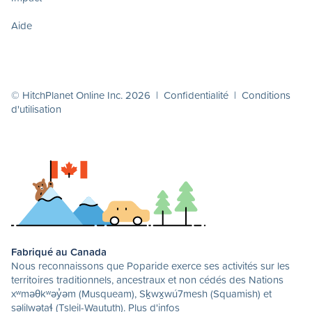
Aide
© HitchPlanet Online Inc. 2026 |
Confidentialité
|
Conditions
d'utilisation
Fabriqué au Canada
Nous reconnaissons que Poparide exerce ses activités sur les
territoires traditionnels, ancestraux et non cédés des Nations
xʷməθkʷəy̓əm (Musqueam), Sḵwx̱wú7mesh (Squamish) et
səlilwətaɬ (Tsleil-Waututh).
Plus d'infos