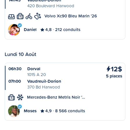
420 Boulevard Harwood
Volvo Xc90 Bleu Marin '26
S
Daniel
4,8
212 conduits
Lundi 10 Août
12$
06h30
Dorval
1015 A 20
5 places
07h00
Vaudreuil-Dorion
370 Bd Harwood
Mercedes-Benz Metris Noir '…
S
Moses
4,9
8 566 conduits