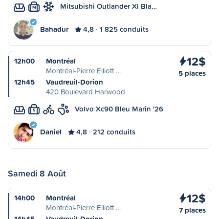
Mitsubishi Outlander Xl Bla…
M
Bahadur
4,8
1 825 conduits
12$
12h00
Montréal
Montréal-Pierre Elliott …
5 places
12h45
Vaudreuil-Dorion
420 Boulevard Harwood
Volvo Xc90 Bleu Marin '26
S
Daniel
4,8
212 conduits
Samedi 8 Août
12$
14h00
Montréal
Montréal-Pierre Elliott …
7 places
14h45
Vaudreuil-Dorion