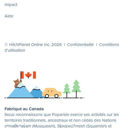
Impact
Aide
© HitchPlanet Online Inc. 2026 |
Confidentialité
|
Conditions
d'utilisation
Fabriqué au Canada
Nous reconnaissons que Poparide exerce ses activités sur les
territoires traditionnels, ancestraux et non cédés des Nations
xʷməθkʷəy̓əm (Musqueam), Sḵwx̱wú7mesh (Squamish) et