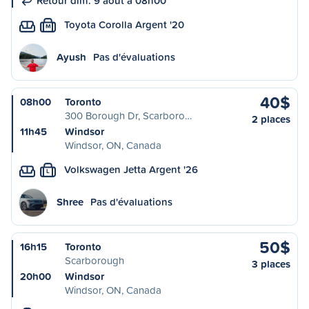
Retour dim. 9 août à 08h00
Toyota Corolla Argent '20
M
Ayush
Pas d'évaluations
40$
08h00
Toronto
300 Borough Dr, Scarboro…
2 places
11h45
Windsor
Windsor, ON, Canada
Volkswagen Jetta Argent '26
L
Shree
Pas d'évaluations
50$
16h15
Toronto
Scarborough
3 places
20h00
Windsor
Windsor, ON, Canada