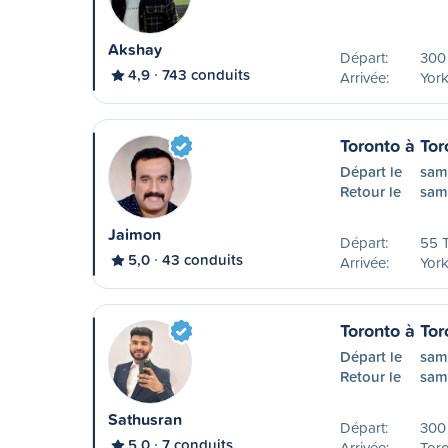
Akshay
Départ:
300 
4,9
743 conduits
Arrivée:
York
Toronto à Tor
Départ le
sam
Retour le
sam
Jaimon
Départ:
55 T
5,0
43 conduits
Arrivée:
York
Toronto à Tor
Départ le
sam
Retour le
sam
Sathusran
Départ:
300 
5,0
7 conduits
Arrivée:
Tor