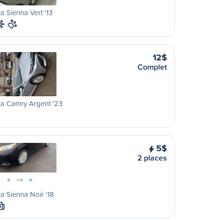
a Sienna Vert '13
12$
Complet
a Camry Argent '23
5$
2 places
a Sienna Noir '18
M