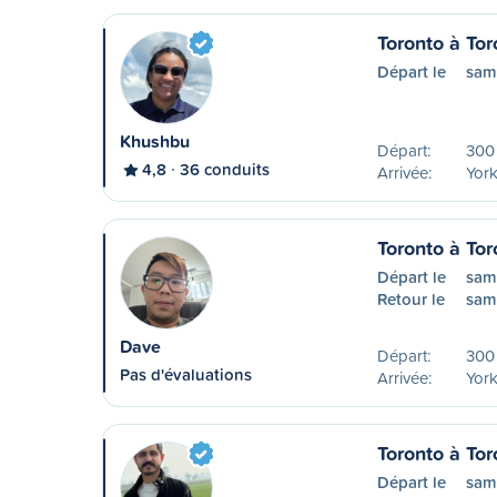
Toronto à Tor
Départ le
sam
Khushbu
Départ:
300 
4,8
36 conduits
Arrivée:
York
Toronto à Tor
Départ le
sam
Retour le
sam
Dave
Départ:
300 
Pas d'évaluations
Arrivée:
York
Toronto à Tor
Départ le
same