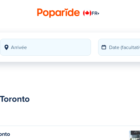
FR
▾
 Toronto
onto