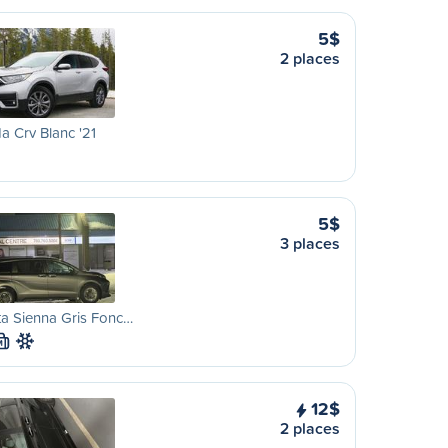
5$
2 places
 Crv Blanc '21
5$
3 places
a Sienna Gris Fonc…
M
12$
2 places