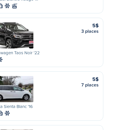
L
5$
3 places
swagen Taos Noir '22
5$
7 places
a Sienta Blanc '16
M