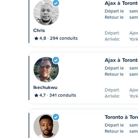
Ajax à Toront
Départ le
sam
Retour le
sam
Chris
Départ:
Aja
4,8
294 conduits
Arrivée:
York
Ajax à Toront
Départ le
sam
Retour le
sam
Ikechukwu
Départ:
Ajax
4,7
341 conduits
Arrivée:
York
Toronto à Tor
Départ le
sam
Retour le
sam