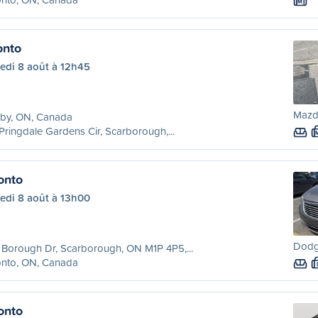
M
onto
edi 8 août à 12h45
Mazda
tby, ON, Canada
Pringdale Gardens Cir, Scarborough,...
onto
edi 8 août à 13h00
Dodg
Borough Dr, Scarborough, ON M1P 4P5,...
onto, ON, Canada
onto