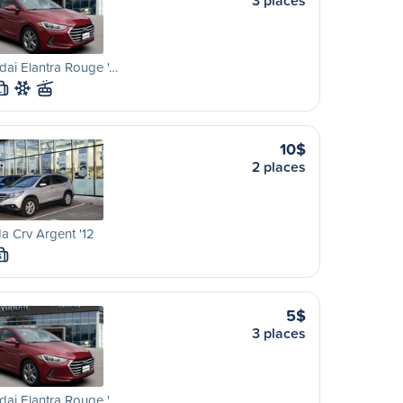
3 places
ai Elantra Rouge '…
L
10$
2 places
 Crv Argent '12
S
5$
3 places
ai Elantra Rouge '…