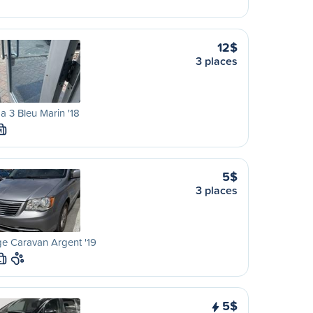
12$
3 places
 3 Bleu Marin '18
M
5$
3 places
e Caravan Argent '19
L
5$