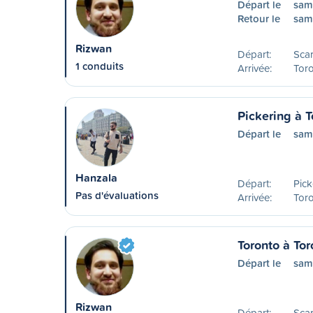
Départ le
sam
Retour le
sam
Rizwan
Départ:
Sca
1 conduits
Arrivée:
Tor
Pickering à T
Départ le
sam
Hanzala
Départ:
Pick
Pas d'évaluations
Arrivée:
Tor
Toronto à Tor
Départ le
sam
Rizwan
Départ:
Sca