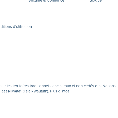
Sécurité & Confiance
Blogue
itions d'utilisation
r les territoires traditionnels, ancestraux et non cédés des Nations
səlilwətaɬ (Tsleil-Waututh).
Plus d'infos