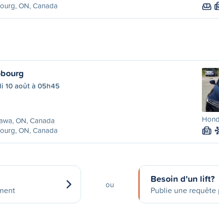
ourg, ON, Canada
bourg
di 10 août à 05h45
Hond
awa, ON, Canada
ourg, ON, Canada
M
Besoin d'un lift?
ou
ement
Publie une requête p