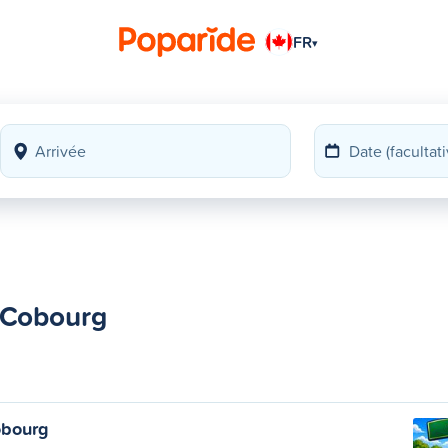
FR
▾
à Cobourg
bourg