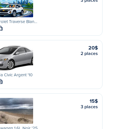
3 places
olet Traverse Blan…
L
20$
2 places
 Civic Argent '10
M
15$
3 places
wagen 1.6L Noir '25