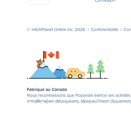
Connexion
© HitchPlanet Online Inc. 2026 |
Confidentialité
|
Cond
Fabriqué au Canada
Nous reconnaissons que Poparide exerce ses activités su
xʷməθkʷəy̓əm (Musqueam), Sḵwx̱wú7mesh (Squamish) et 