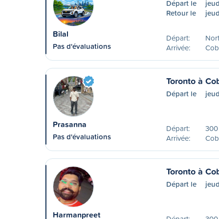
Départ le
jeu
Retour le
jeud
Bilal
Départ:
Nor
Pas d'évaluations
Arrivée:
Cob
Toronto à Co
Départ le
jeud
Prasanna
Départ:
300 
Pas d'évaluations
Arrivée:
Cob
Toronto à Co
Départ le
jeud
Harmanpreet
Départ:
300 