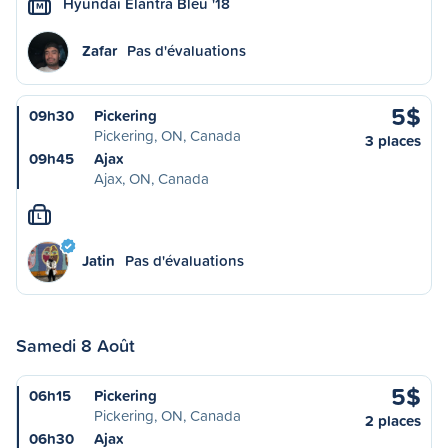
Hyundai Elantra Bleu '18
M
Zafar
Pas d'évaluations
5$
09h30
Pickering
Pickering, ON, Canada
3 places
09h45
Ajax
Ajax, ON, Canada
L
Jatin
Pas d'évaluations
Samedi 8 Août
5$
06h15
Pickering
Pickering, ON, Canada
2 places
06h30
Ajax