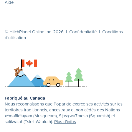
Aide
© HitchPlanet Online Inc. 2026 |
Confidentialité
|
Conditions
d'utilisation
Fabriqué au Canada
Nous reconnaissons que Poparide exerce ses activités sur les
territoires traditionnels, ancestraux et non cédés des Nations
xʷməθkʷəy̓əm (Musqueam), Sḵwx̱wú7mesh (Squamish) et
səlilwətaɬ (Tsleil-Waututh).
Plus d'infos