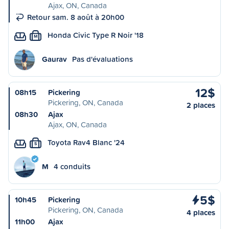
Ajax, ON, Canada
Retour sam. 8 août à 20h00
Honda Civic Type R Noir '18
M
Gaurav
Pas d'évaluations
12$
08h15
Pickering
Pickering, ON, Canada
2 places
08h30
Ajax
Ajax, ON, Canada
Toyota Rav4 Blanc '24
S
M
4 conduits
5$
10h45
Pickering
Pickering, ON, Canada
4 places
11h00
Ajax